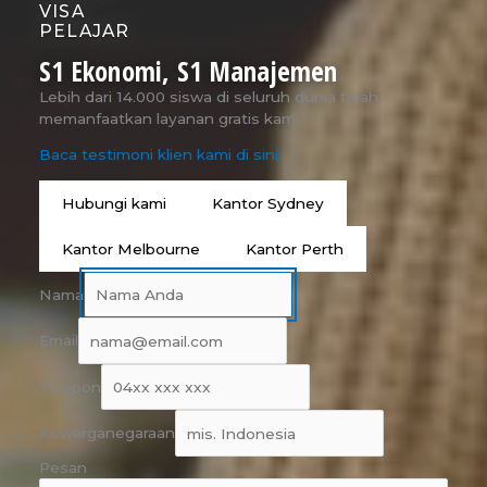
VISA
PELAJAR
S1 Ekonomi, S1 Manajemen
Lebih dari 14.000 siswa di seluruh dunia telah
memanfaatkan layanan gratis kami.
Baca testimoni klien kami di sini
Hubungi kami
Kantor Sydney
Kantor Melbourne
Kantor Perth
Nama
Email
Telepon
Kewarganegaraan
Pesan