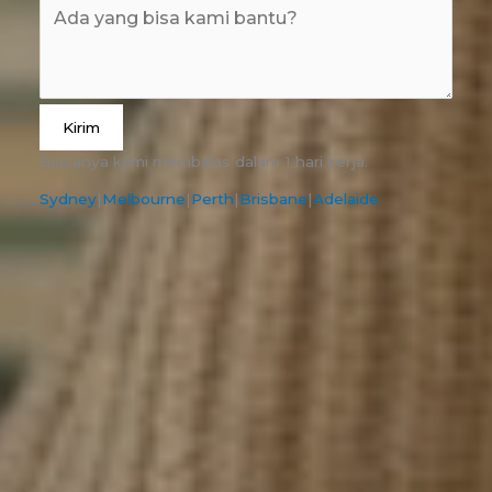
Kirim
Biasanya kami membalas dalam 1 hari kerja.
Sydney
|
Melbourne
|
Perth
|
Brisbane
|
Adelaide