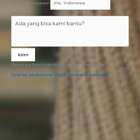
Kewarganegaraan
Pesan
Kirim
Biasanya kami membalas dalam 1 hari kerja.
Sydney
|
Melbourne
|
Perth
|
Brisbane
|
Adelaide