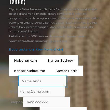
Tahun)
Diploma Sains Kebawah Sarjana Pendidikan Usia Awal adalah
gelar sarjana yang mengajarkan siswa untuk memiliki
pengetahuan, keterampilan, dan praktik yang diperlukan dalam
bekerja di bidang pendidikan usia awal. Kursus ini fokus pada
kebersihan, perkembangan, dan pendidikan anak dari lahir
hingga usia 12 tahun.
Lebih dari 14.000 siswa di seluruh dunia telah
memanfaatkan layanan gratis kami.
Baca testimoni klien kami di sini
Hubungi kami
Kantor Sydney
Kantor Melbourne
Kantor Perth
Nama
Email
Telepon