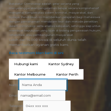
Bakalatur Criminologi adalah gelar sarjana yang
menyelenggarakan pengalaman belajar secara komprehensif
mengenai kompleksitas sistem kriminal, masyarakat, dan
budaya. Pendidikan ini memberikan pelajaran bagi mahasiswa
dengan pemahaman mendalam teori dan metode penelitian
dalam criminologi serta analisis kebijakan, sehingga siap untuk
membuat keputusan yang bijak di bidang pengawasan hukum,
rehabilitasi, atau pembangunan masyarakat.
Lebih dari 14.000 siswa di seluruh dunia telah
memanfaatkan layanan gratis kami.
Baca testimoni klien kami di sini
Hubungi kami
Kantor Sydney
Kantor Melbourne
Kantor Perth
Nama
Email
Telepon