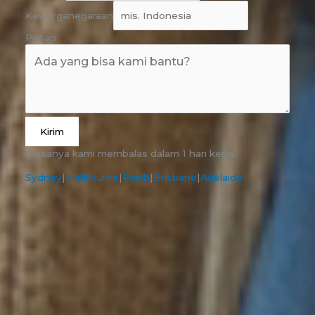
Kewarganegaraan
Pesan
Kirim
Biasanya kami membalas dalam 1 hari kerja.
Sydney
|
Melbourne
|
Perth
|
Brisbane
|
Adelaide