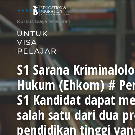
Skip
to
★★★★★
(540)
content
Kursus biaya terendah
UNTUK
VISA
PELAJAR
S1 Sarana Kriminalolo
Hukum (Ehkom) # Pen
S1 Kandidat dapat me
salah satu dari dua 
pendidikan tinggi yan