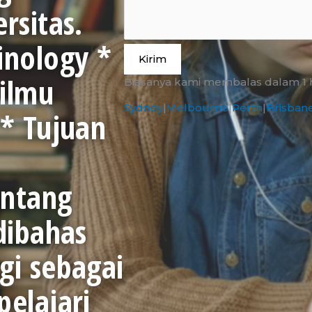
rsitas.
inology *
Kirim
ilmu
Biasanya kami membalas dalam 1 ha
Sydney
|
Melbourne
|
Perth
|
Brisban
 * Tujuan
entang
dibahas
gi sebagai
elajari