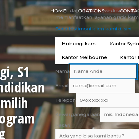
Lebih dari 14.000 siswa di seluruh 
HOME
LOCATIONS
CONTA
memanfaatkan layanan gratis kami
Baca testimoni klien kami di sini
Hubungi kami
Kantor Syd
Kantor Melbourne
Kantor 
gi, S1
Nama
didikan
Email
milih
Telepon
program
Kewarganegaraan
Pesan
g