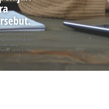
ra
rsebut.
Hukum (Eh) merupakan
ng kriminologi dan
aman yang
atan, serta prinsip-