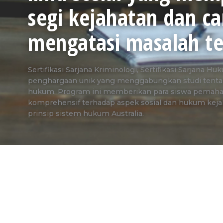
segi kejahatan dan ca
mengatasi masalah te
Sertifikasi Sarjana Kriminologi, Sertifikasi Sarjana 
penghargaan unik yang menggabungkan studi tenta
hukum. Program ini memberikan para siswa pemah
komprehensif terhadap aspek sosial dan hukum kejah
prinsip sistem hukum Australia.