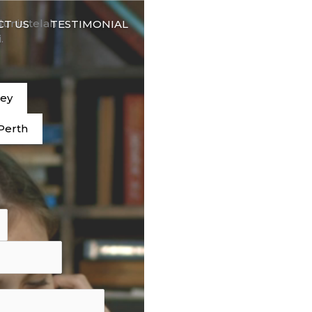
🇮🇩
dunia telah
CT US
TESTIMONIAL
BAHASA
.
ney
Perth