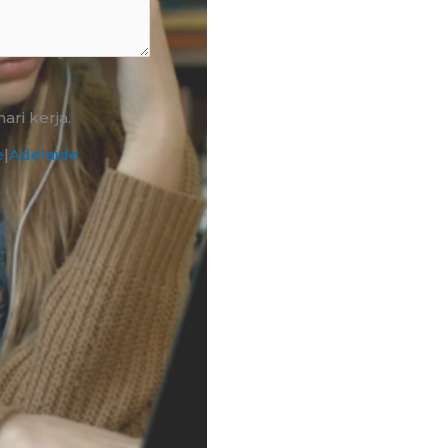
ri kerja.
e
|
Adelaide