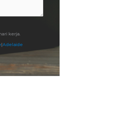
ri kerja.
e
|
Adelaide