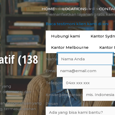
Lebih dari 14.000 siswa di seluruh 
HOME
LOCATIONS
CONTA
memanfaatkan layanan gratis kami
Baca testimoni klien kami di sini
Hubungi kami
Kantor Syd
Kantor Melbourne
Kantor 
atif (138
Nama
Email
Telepon
r yang
t dalam seni dan
Kewarganegaraan
dan pengetahuan yang
Pesan
ng, termasuk arahan