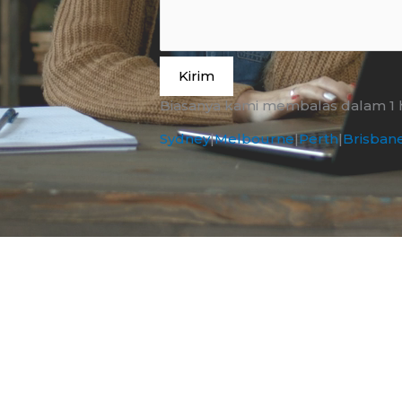
Kirim
Biasanya kami membalas dalam 1 ha
Sydney
|
Melbourne
|
Perth
|
Brisban