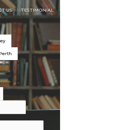
🇮🇩
dunia telah
CT US
TESTIMONIAL
BAHASA
.
ney
Perth