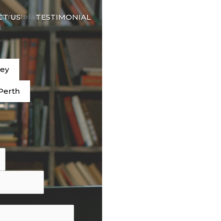
🇮🇩
dunia telah
CT US
TESTIMONIAL
BAHASA
.
ney
Perth