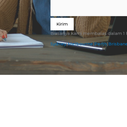
Kirim
Biasanya kami membalas dalam 1 ha
Sydney
|
Melbourne
|
Perth
|
Brisban