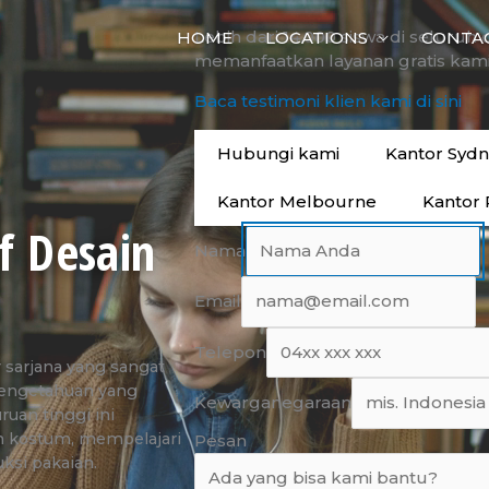
Lebih dari 14.000 siswa di seluruh 
HOME
LOCATIONS
CONTA
memanfaatkan layanan gratis kami
Baca testimoni klien kami di sini
Hubungi kami
Kantor Syd
Kantor Melbourne
Kantor 
if Desain
Nama
Email
Telepon
r sarjana yang sangat
engetahuan yang
Kewarganegaraan
uan tinggi ini
n kostum, mempelajari
Pesan
ksi pakaian.