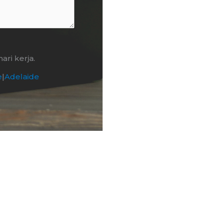
ri kerja.
e
|
Adelaide