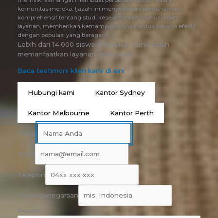
memiliki semangat membuat perbedaan positif dalam
komunitas mereka. Ijazah ini menyediakan pemahaman
komprehensif tentang studi kesejahteraan manusia dan
layanan, memberikan kemampuan Anda untuk bekerja efektif
dengan populasi yang beragam.
Lebih dari 14.000 siswa di seluruh dunia telah
memanfaatkan layanan gratis kami.
Baca testimoni klien kami di sini
Hubungi kami
Kantor Sydney
Kantor Melbourne
Kantor Perth
Nama
Email
Telepon
Kewarganegaraan
Pesan