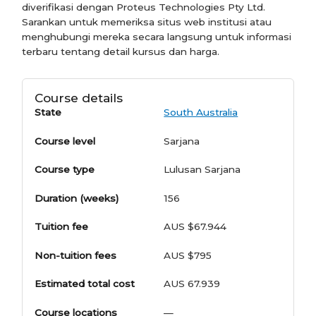
diverifikasi dengan Proteus Technologies Pty Ltd.
Sarankan untuk memeriksa situs web institusi atau
menghubungi mereka secara langsung untuk informasi
terbaru tentang detail kursus dan harga.
Course details
State
South Australia
Course level
Sarjana
Course type
Lulusan Sarjana
Duration (weeks)
156
Tuition fee
AUS $67.944
Non-tuition fees
AUS $795
Estimated total cost
AUS 67.939
Course locations
—