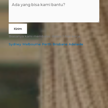
Kirim
Biasanya kami membalas dalam 1 hari kerja.
Sydney
|
Melbourne
|
Perth
|
Brisbane
|
Adelaide