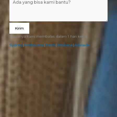
Kirim
Biasanya kami membalas dalam 1 hari kerja.
Sydney
|
Melbourne
|
Perth
|
Brisbane
|
Adelaide