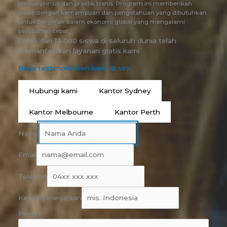
prinsip-prinsip dan praktik bisnis. Program ini memberikan
siswa dengan kemampuan dan pengetahuan yang dibutuhkan
untuk bergerak dalam ekonomi global yang mengalami
perubahan cepat.
Lebih dari 14.000 siswa di seluruh dunia telah
memanfaatkan layanan gratis kami.
Baca testimoni klien kami di sini
Hubungi kami
Kantor Sydney
Kantor Melbourne
Kantor Perth
Nama
Email
Telepon
Kewarganegaraan
Pesan