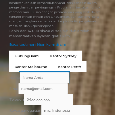
pengetahuan dan kemampuan yang lebih canggih dalam
pengelolaan dan perdagangan. Program ini bertujuan untuk
memberikan lulusan dengan pemahaman yang lebih dalam
tentang prinsip-prinsip bisnis, keuangan, dan ekonomi, serta
mengembangkan kemampuan berpikir kritis, penyelesaian
masalah, dan kepemimpinan.
Lebih dari 14.000 siswa di seluruh dunia telah
memanfaatkan layanan gratis kami.
Baca testimoni klien kami di sini
Hubungi kami
Kantor Sydney
Kantor Melbourne
Kantor Perth
Nama
Email
Telepon
Kewarganegaraan