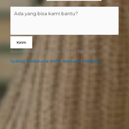
Pesan
Kirim
Biasanya kami membalas dalam 1 hari kerja.
Sydney
|
Melbourne
|
Perth
|
Brisbane
|
Adelaide