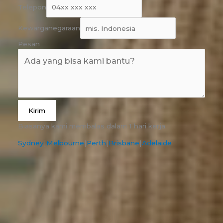
Telepon
Kewarganegaraan
Pesan
Kirim
Biasanya kami membalas dalam 1 hari kerja.
Sydney
|
Melbourne
|
Perth
|
Brisbane
|
Adelaide