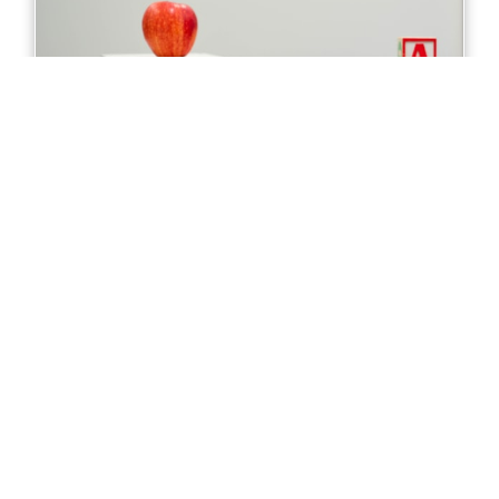
Certificate III in Early Childhood
Education And Care in Melbourne