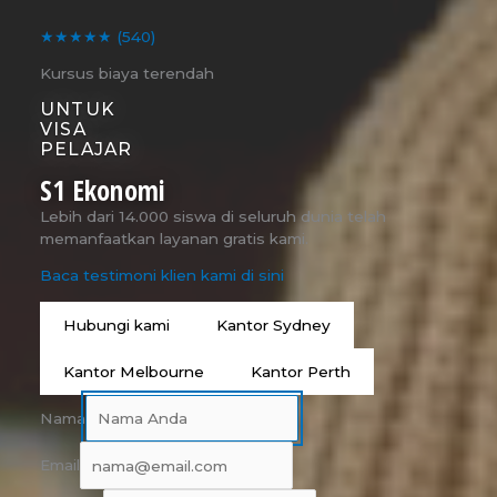
★★★★★
(540)
Kursus biaya terendah
UNTUK
VISA
PELAJAR
S1 Ekonomi
Lebih dari 14.000 siswa di seluruh dunia telah
memanfaatkan layanan gratis kami.
Baca testimoni klien kami di sini
Hubungi kami
Kantor Sydney
Kantor Melbourne
Kantor Perth
Nama
Email