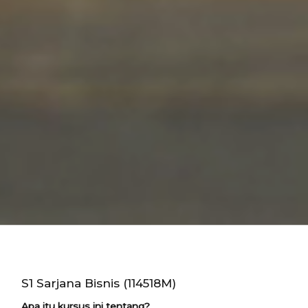
S1 Sarjana Bisnis (114518M)
Apa itu kursus ini tentang?