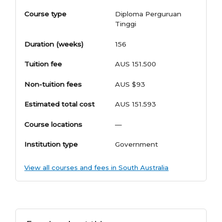
Course type
Diploma Perguruan
Tinggi
Duration (weeks)
156
Tuition fee
AUS 151.500
Non-tuition fees
AUS $93
Estimated total cost
AUS 151.593
Course locations
—
Institution type
Government
View all courses and fees in South Australia