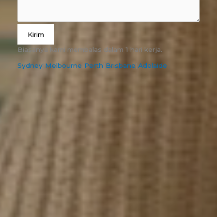
Kirim
Biasanya kami membalas dalam 1 hari kerja.
Sydney
|
Melbourne
|
Perth
|
Brisbane
|
Adelaide