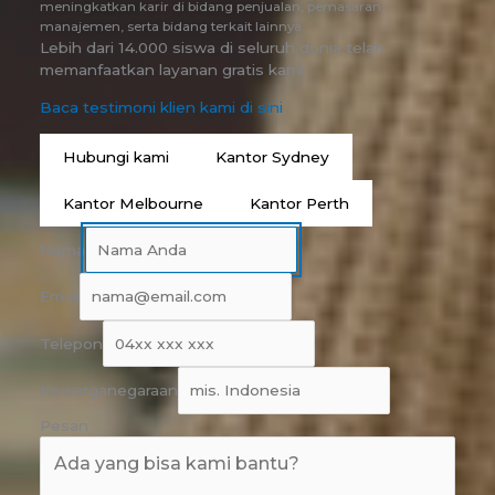
meningkatkan karir di bidang penjualan, pemasaran,
manajemen, serta bidang terkait lainnya.
Lebih dari 14.000 siswa di seluruh dunia telah
memanfaatkan layanan gratis kami.
Baca testimoni klien kami di sini
Hubungi kami
Kantor Sydney
Kantor Melbourne
Kantor Perth
Nama
Email
Telepon
Kewarganegaraan
Pesan