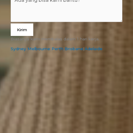
Kirim
Biasanya kami membalas dalam 1 hari kerja.
Sydney
|
Melbourne
|
Perth
|
Brisbane
|
Adelaide