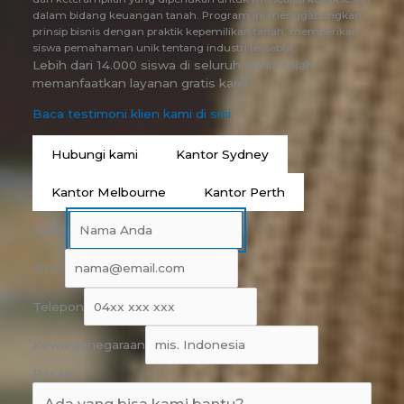
dalam bidang keuangan tanah. Program ini menggabungkan
prinsip bisnis dengan praktik kepemilikan tanah, memberikan
siswa pemahaman unik tentang industri tersebut.
Lebih dari 14.000 siswa di seluruh dunia telah
memanfaatkan layanan gratis kami.
Baca testimoni klien kami di sini
Hubungi kami
Kantor Sydney
Kantor Melbourne
Kantor Perth
Nama
Email
Telepon
Kewarganegaraan
Pesan