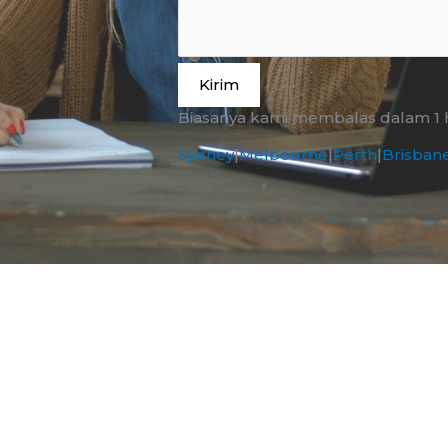
Kirim
Biasanya kami membalas dalam 1 ha
Sydney
|
Melbourne
|
Perth
|
Brisban