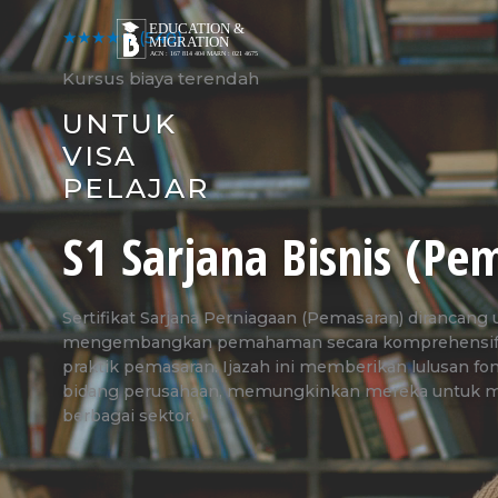
Skip
to
★★★★★
(540)
content
Kursus biaya terendah
UNTUK
VISA
PELAJAR
S1 Sarjana Bisnis (Pe
Sertifikat Sarjana Perniagaan (Pemasaran) dirancang 
mengembangkan pemahaman secara komprehensif t
praktik pemasaran. Ijazah ini memberikan lulusan fon
bidang perusahaan, memungkinkan mereka untuk men
berbagai sektor.