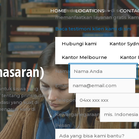
Lebih dari 14.000 siswa di seluruh 
HOME
LOCATIONS
CONTA
memanfaatkan layanan gratis kami
Baca testimoni klien kami di sini
Hubungi kami
Kantor Syd
Kantor Melbourne
Kantor 
masaran)
Nama
Email
untuk siswa yang ingin
entang prinsip dan
Telepon
dasi yang kuat di
gejar karir di
Kewarganegaraan
Pesan