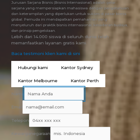
Jurusan Sarjana Bisnis (Bisnis Internasional) adalah gelar
sarjana yang mempersiapkan mahasiswa dengan pengetahuan
dan keterampilan yang diperlukan untuk sukses di pasar bisnis
global. Pemuda ini mendapatkan pemahaman yang
menyeluruh dari praktik bisnis internasional, kesadaran budaya,
dan prinsip pengelolaan.
Lebih dari 14.000 siswa di seluruh dunia telah
memanfaatkan layanan gratis kami.
Baca testimoni klien kami di sini
Hubungi kami
Kantor Sydney
Kantor Melbourne
Kantor Perth
Nama
Email
Telepon
Kewarganegaraan