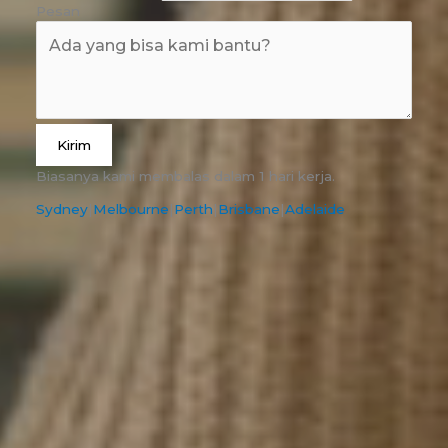
Pesan
Kirim
Biasanya kami membalas dalam 1 hari kerja.
Sydney
|
Melbourne
|
Perth
|
Brisbane
|
Adelaide