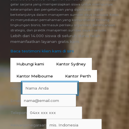
gelar sarjana yang mempersiapkan siswa untuk mempunyai
keterampilan dan pengetahuan yang diperlukan untuk
berkelanjutnya dalam manajemen sumber daya manusia. Kelas
ini menyediakan pemahaman yang komprehensif tentang
lingkungan bisnis, termasuk perilaku organisasi, perencanaan
strategis, dan praktik manajemen sumber daya manusia.
Lebih dari 14.000 siswa di seluruh dunia telah
memanfaatkan layanan gratis kami.
Baca testimoni klien kami di sini
Hubungi kami
Kantor Sydney
Kantor Melbourne
Kantor Perth
Nama
Email
Telepon
Kewarganegaraan