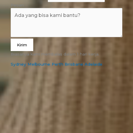
Pesan
Kirim
Biasanya kami membalas dalam 1 hari kerja.
Sydney
|
Melbourne
|
Perth
|
Brisbane
|
Adelaide