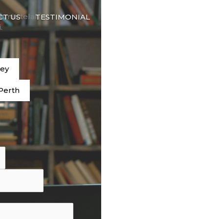
🇮🇩
dunia telah
CT US
TESTIMONIAL
BAHASA
.
ney
Perth