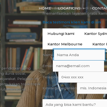
Lebih dari 14.000 siswa di seluruh 
HOME
LOCATIONS
CONTA
memanfaatkan layanan gratis kami
Baca testimoni klien kami di sini
Hubungi kami
Kantor Syd
Kantor Melbourne
Kantor 
Nama
Email
ar pendidikan yang
dunia sosial,
Telepon
yarakat. Pelajaran ini
gemukakan topik-topik
Kewarganegaraan
rubahan sosial.
Pesan