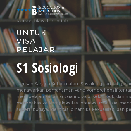
Skip
to
★★★★★
(540)
content
Kursus biaya terendah
UNTUK
VISA
PELAJAR
S1 Sosiologi
Jurusan Sarjana Kehormatan (Sosialologi) adalah gel
menawarkan pemahaman yang komprehensif tentang 
mempelajari kaitan antara individu, kelompok, dan mas
membahas ke kompleksitas interaksi manusia, men
seperti budaya, identitas, dinamika kekuasaan, dan pe