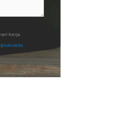
ri kerja.
e
|
Adelaide