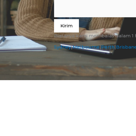
Kirim
Biasanya kami membalas dalam 1 ha
Sydney
|
Melbourne
|
Perth
|
Brisban