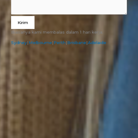
Kirim
Biasanya kami membalas dalam 1 hari kerja.
Sydney
|
Melbourne
|
Perth
|
Brisbane
|
Adelaide