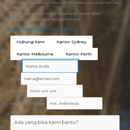
budaya mengubah pemahaman kita tentang dunia dan diri kita
sendiri.
Lebih dari 14.000 siswa di seluruh dunia telah
memanfaatkan layanan gratis kami.
Baca testimoni klien kami di sini
Hubungi kami
Kantor Sydney
Kantor Melbourne
Kantor Perth
Nama
Email
Telepon
Kewarganegaraan
Pesan