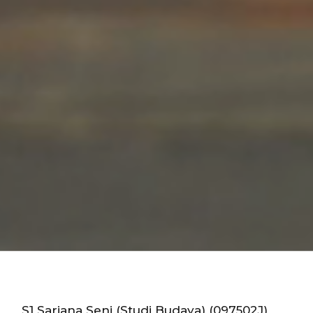
S1 Sarjana Seni (Studi Budaya) (097502J)