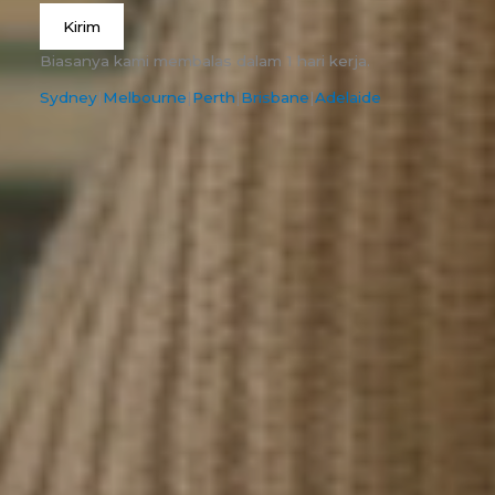
Kirim
Biasanya kami membalas dalam 1 hari kerja.
Sydney
|
Melbourne
|
Perth
|
Brisbane
|
Adelaide