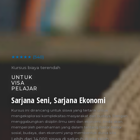
★★★★★
(540)
Kursus biaya terendah
UNTUK
VISA
PELAJAR
Sarjana Seni, Sarjana Ekonomi
Kursus ini dirancang untuk siswa yang tertarik untuk
mengeksplorasi kompleksitas masyarakat dan budaya. Dengan
menggabungkan disiplin ilmu seni dan ekonomi, Anda akan
memperoleh pemahaman yang dalam tentang faktor-faktor
sosial, budaya, dan ekonomi yang membentuk dunia kita.
Lebih dari 14.000 siswa di seluruh dunia telah