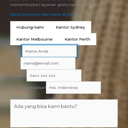
memanfaatkan layanan gratis kami.
Baca testimoni klien kami di sini
Hubungi kami
Kantor Sydney
Kantor Melbourne
Kantor Perth
Nama
Email
Telepon
Kewarganegaraan
Pesan