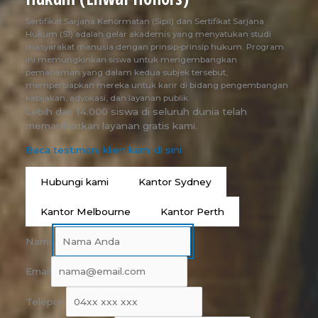
Sertifikat Sarjana Kehormatan (Sipil) dan Sertifikat Sarjana
Hukum (S1) adalah gelar akademis yang menyatukan studi
masyarakat manusia dengan prinsip-prinsip hukum. Program
ini memungkinkan siswa untuk mengembangkan
pemahaman yang dalam kedua subjek tersebut,
mempersiapkan mereka untuk karir di bidang pengembangan
kebijakan, advokasi, dan layanan publik.
Lebih dari 14.000 siswa di seluruh dunia telah
memanfaatkan layanan gratis kami.
Baca testimoni klien kami di sini
Hubungi kami
Kantor Sydney
Kantor Melbourne
Kantor Perth
Nama
Email
Telepon