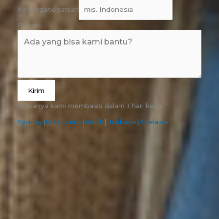
Kewarganegaraan
Pesan
Kirim
Biasanya kami membalas dalam 1 hari kerja.
Sydney
|
Melbourne
|
Perth
|
Brisbane
|
Adelaide