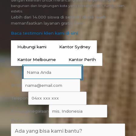
dengan keahlian untuk merancang dan mengembangkan
bangunan dan lingkungan kota yang berkelanjutan, fungsi, dan
estetis.
Lebih dari 14.000 siswa di seluruh dunia telah
memanfaatkan layanan gratis kami.
Baca testimoni klien kami di sini
Hubungi kami
Kantor Sydney
Kantor Melbourne
Kantor Perth
Nama
Email
Telepon
Kewarganegaraan
Pesan