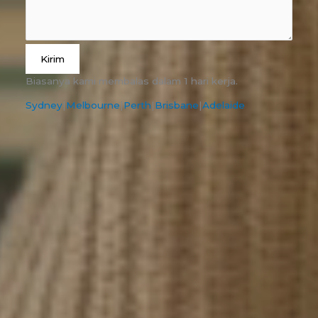
Kirim
Biasanya kami membalas dalam 1 hari kerja.
Sydney
|
Melbourne
|
Perth
|
Brisbane
|
Adelaide