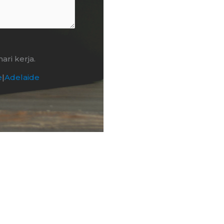
ri kerja.
e
|
Adelaide