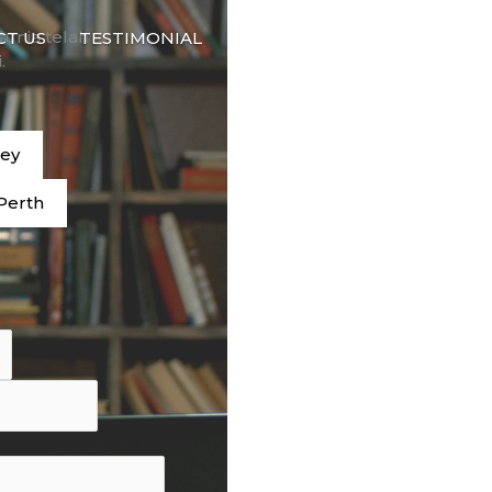
🇮🇩
dunia telah
CT US
TESTIMONIAL
BAHASA
.
ney
Perth