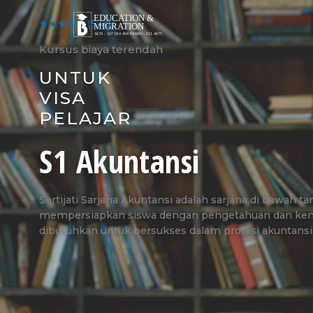
Skip
to
★★★★★
(540)
content
Kursus biaya terendah
UNTUK
VISA
PELAJAR
S1 Akuntansi
Sertijati Sarjana Akuntansi adalah sarjana di bawah t
mempersiapkan siswa dengan pengetahuan dan k
dibutuhkan untuk bersukses dalam profesi akuntansi