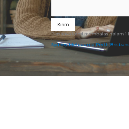
Kirim
Biasanya kami membalas dalam 1 ha
Sydney
|
Melbourne
|
Perth
|
Brisban