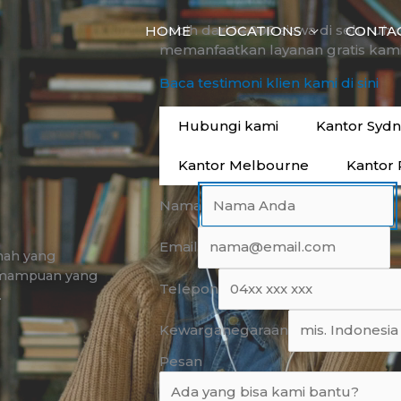
Lebih dari 14.000 siswa di seluruh 
HOME
LOCATIONS
CONTA
memanfaatkan layanan gratis kami
Baca testimoni klien kami di sini
Hubungi kami
Kantor Syd
Kantor Melbourne
Kantor 
Nama
Email
anah yang
emampuan yang
Telepon
.
Kewarganegaraan
Pesan