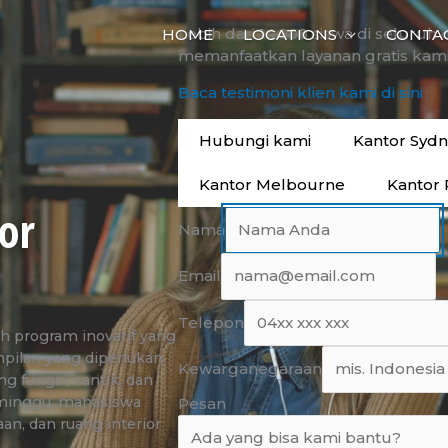
Lebih dari 14.000 siswa di seluruh 
HOME
LOCATIONS
CONTA
memanfaatkan layanan gratis kami
Baca testimoni klien kami di sini
Hubungi kami
Kantor Syd
Kantor Melbourne
Kantor 
or
Nama
Email
Telepon
ah program inovatif yang
pilan yang diperlukan
Kewarganegaraan
 fungsi, cantik, dan
 minggu, mahasiswa
Pesan
an, dan ruang interior