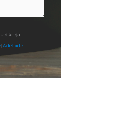
ri kerja.
e
|
Adelaide