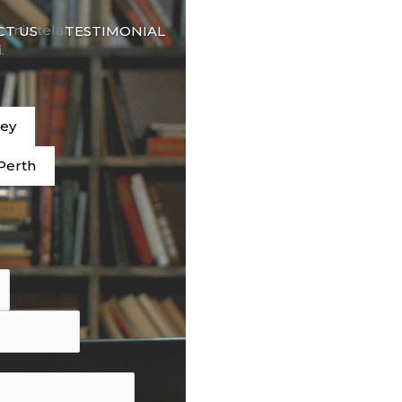
🇮🇩
dunia telah
CT US
TESTIMONIAL
BAHASA
.
ney
Perth