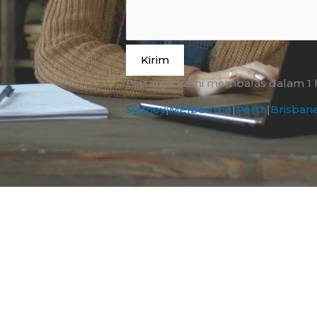
Kirim
Biasanya kami membalas dalam 1 ha
Sydney
|
Melbourne
|
Perth
|
Brisban