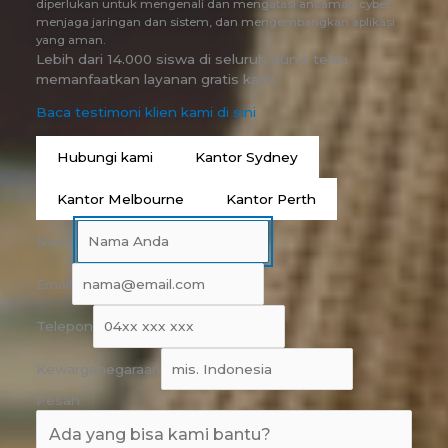
diperlukan untuk mengenali dan mengatasi ancaman cyber,
menjaga jaringan dan sistem, dan mengembangkan aplikasi
yang aman.
Lebih dari 14.000 siswa di seluruh dunia telah
memanfaatkan layanan gratis kami.
Baca testimoni klien kami di sini
Hubungi kami
Kantor Sydney
Kantor Melbourne
Kantor Perth
Nama
Email
Telepon
Kewarganegaraan
Pesan