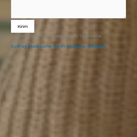
Kirim
Biasanya kami membalas dalam 1 hari kerja.
Sydney
|
Melbourne
|
Perth
|
Brisbane
|
Adelaide