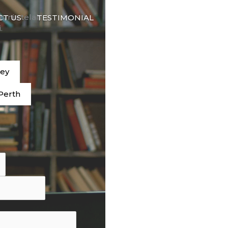
🇮🇩
dunia telah
CT US
TESTIMONIAL
BAHASA
.
ney
Perth