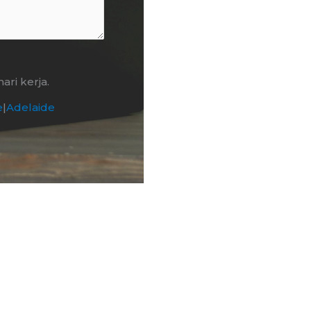
ri kerja.
e
|
Adelaide