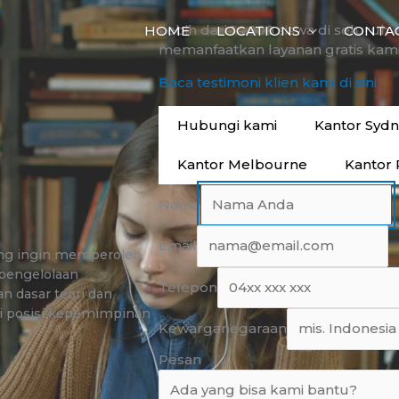
Lebih dari 14.000 siswa di seluruh 
HOME
LOCATIONS
CONTA
memanfaatkan layanan gratis kami
Baca testimoni klien kami di sini
Hubungi kami
Kantor Syd
Kantor Melbourne
Kantor 
Nama
Email
ang ingin memperoleh
pengelolaan
Telepon
 dasar teori dan
ai posisi kepemimpinan
Kewarganegaraan
Pesan