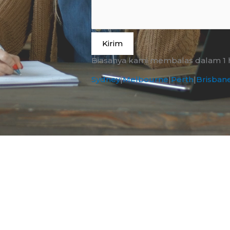
Kirim
Biasanya kami membalas dalam 1 ha
Sydney
|
Melbourne
|
Perth
|
Brisban