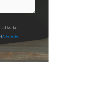
ri kerja.
e
|
Adelaide