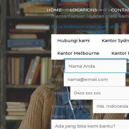
Lebih dari 14.000 siswa di seluruh 
HOME
LOCATIONS
CONTA
memanfaatkan layanan gratis kami
Baca testimoni klien kami di sini
Hubungi kami
Kantor Syd
Kantor Melbourne
Kantor 
Nama
Email
Telepon
Kewarganegaraan
Pesan