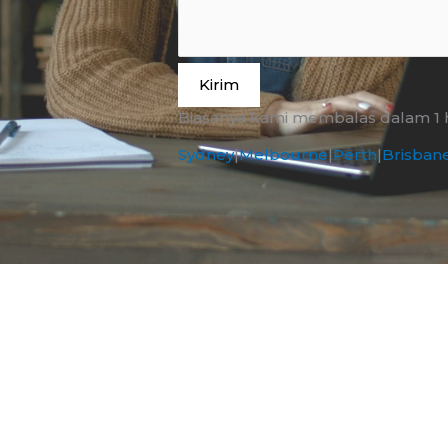
Kirim
Biasanya kami membalas dalam 1 ha
Sydney
|
Melbourne
|
Perth
|
Brisban