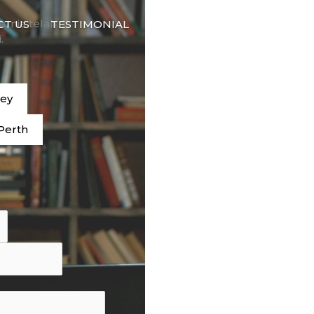
🇮🇩
dunia telah
CT US
TESTIMONIAL
BAHASA
.
ney
Perth