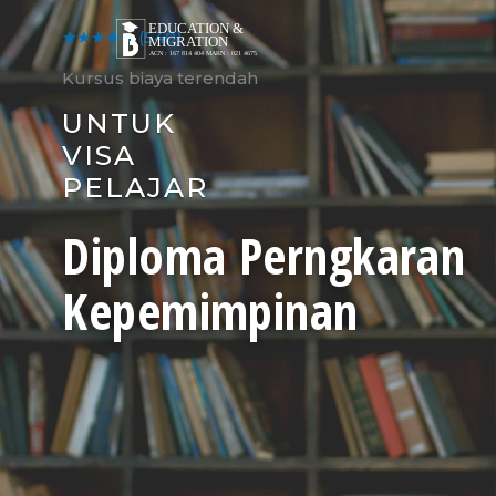
Skip
to
★★★★★
(540)
content
Kursus biaya terendah
UNTUK
VISA
PELAJAR
Diploma Perngkaran
Kepemimpinan