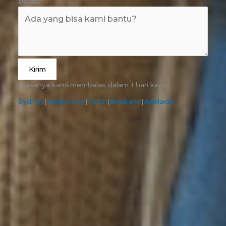
Pesan
Kirim
Biasanya kami membalas dalam 1 hari kerja.
Sydney
|
Melbourne
|
Perth
|
Brisbane
|
Adelaide