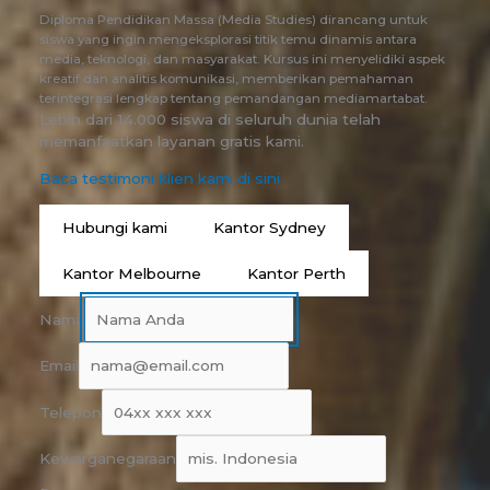
Diploma Pendidikan Massa (Media Studies) dirancang untuk
siswa yang ingin mengeksplorasi titik temu dinamis antara
media, teknologi, dan masyarakat. Kursus ini menyelidiki aspek
kreatif dan analitis komunikasi, memberikan pemahaman
terintegrasi lengkap tentang pemandangan mediamartabat.
Lebih dari 14.000 siswa di seluruh dunia telah
memanfaatkan layanan gratis kami.
Baca testimoni klien kami di sini
Hubungi kami
Kantor Sydney
Kantor Melbourne
Kantor Perth
Nama
Email
Telepon
Kewarganegaraan