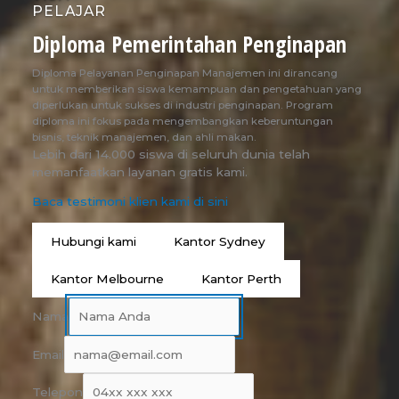
PELAJAR
Diploma Pemerintahan Penginapan
Diploma Pelayanan Penginapan Manajemen ini dirancang
untuk memberikan siswa kemampuan dan pengetahuan yang
diperlukan untuk sukses di industri penginapan. Program
diploma ini fokus pada mengembangkan keberuntungan
bisnis, teknik manajemen, dan ahli makan.
Lebih dari 14.000 siswa di seluruh dunia telah
memanfaatkan layanan gratis kami.
Baca testimoni klien kami di sini
Hubungi kami
Kantor Sydney
Kantor Melbourne
Kantor Perth
Nama
Email
Telepon