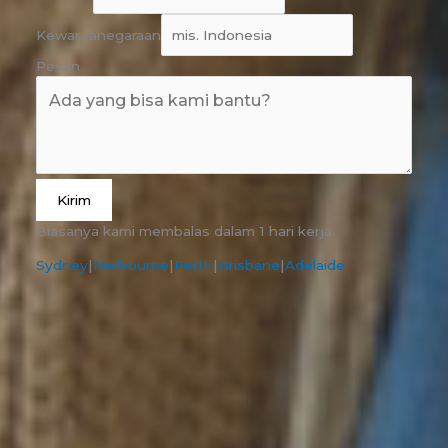
Kewarganegaraan
Pesan
Kirim
Biasanya kami membalas dalam 1 hari kerja.
Sydney
|
Melbourne
|
Perth
|
Brisbane
|
Adelaide