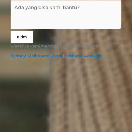
Kirim
Biasanya kami membalas dalam 1 hari kerja.
Sydney
|
Melbourne
|
Perth
|
Brisbane
|
Adelaide