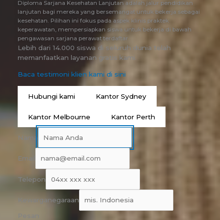
Diploma Sarjana Kesehatan Lanjutan adalah jalur pendidikan
lanjutan bagi mereka yang bersemangat untuk bekerja sebagai
kesehatan. Pilihan ini fokus pada aspek klinis praktek
keperawatan, mempersiapkan siswa untuk bekerja di bawah
pengawasan sarjana perawat terdaftar.
Lebih dari 14.000 siswa di seluruh dunia telah
memanfaatkan layanan gratis kami.
Baca testimoni klien kami di sini
Hubungi kami
Kantor Sydney
Kantor Melbourne
Kantor Perth
Nama
Email
Telepon
Kewarganegaraan
Pesan