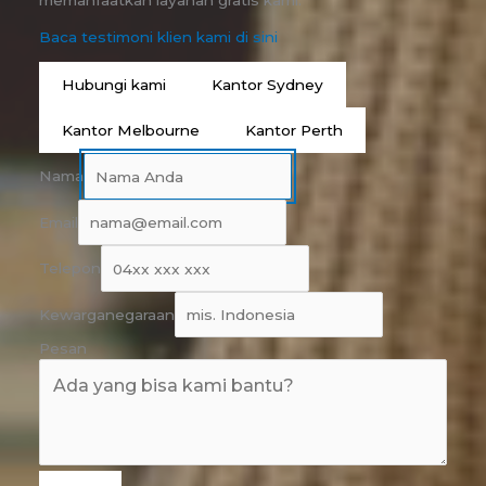
memanfaatkan layanan gratis kami.
Baca testimoni klien kami di sini
Hubungi kami
Kantor Sydney
Kantor Melbourne
Kantor Perth
Nama
Email
Telepon
Kewarganegaraan
Pesan