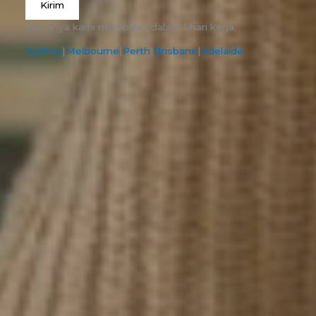
Kirim
Biasanya kami membalas dalam 1 hari kerja.
Sydney
|
Melbourne
|
Perth
|
Brisbane
|
Adelaide