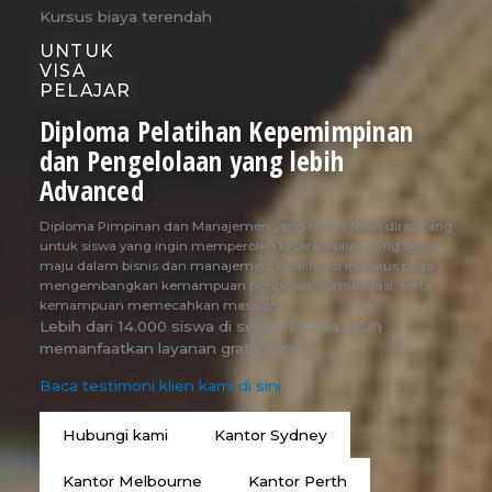
Kursus biaya terendah
UNTUK
VISA
PELAJAR
Diploma Pelatihan Kepemimpinan
dan Pengelolaan yang lebih
Advanced
Diploma Pimpinan dan Manajemen yang terjun telah dirancang
untuk siswa yang ingin memperoleh keterampilan yang lebih
maju dalam bisnis dan manajemen. Kualifikasi ini fokus pada
mengembangkan kemampuan pimpinan, komunikasi, serta
kemampuan memecahkan masalah.
Lebih dari 14.000 siswa di seluruh dunia telah
memanfaatkan layanan gratis kami.
Baca testimoni klien kami di sini
Hubungi kami
Kantor Sydney
Kantor Melbourne
Kantor Perth