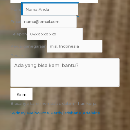
Nama
Email
Telepon
Kewarganegaraan
Pesan
Kirim
Biasanya kami membalas dalam 1 hari kerja.
Sydney
|
Melbourne
|
Perth
|
Brisbane
|
Adelaide