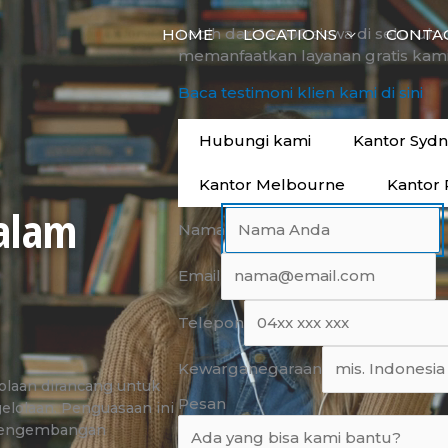
Lebih dari 14.000 siswa di seluruh 
HOME
LOCATIONS
CONTA
memanfaatkan layanan gratis kami
Baca testimoni klien kami di sini
Hubungi kami
Kantor Syd
Kantor Melbourne
Kantor 
alam
Nama
Email
Telepon
Kewarganegaraan
aan dirancang untuk
Pesan
gelolaan. Penguasaan ini
 pengembangan