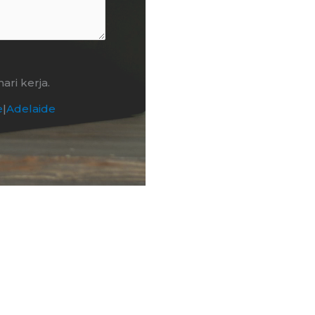
ri kerja.
e
|
Adelaide