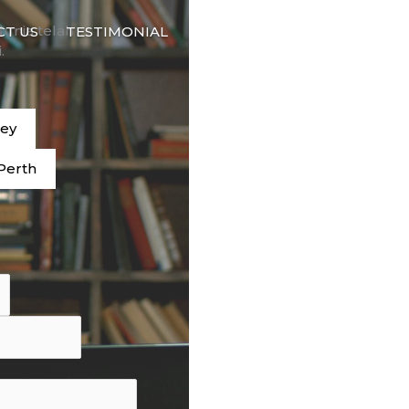
🇮🇩
dunia telah
CT US
TESTIMONIAL
BAHASA
.
ney
Perth