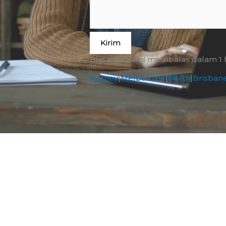
Kirim
Biasanya kami membalas dalam 1 ha
Sydney
|
Melbourne
|
Perth
|
Brisban