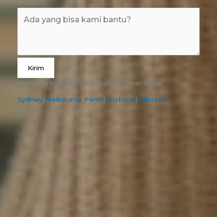
Pesan
Kirim
Biasanya kami membalas dalam 1 hari kerja.
Sydney
|
Melbourne
|
Perth
|
Brisbane
|
Adelaide