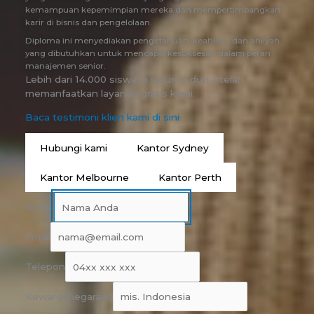
kemampuan kepemimpian mereka dan mempertimbangkan
karir di bisnis dan pengelolaan.
Diploma ini menyediakan pengetahuan, keahlian, dan ahliyah
yang dibutuhkan untuk mencapai kesuksesan dalam peran
manajemen senior.
Lebih dari 14.000 siswa di seluruh dunia telah
memanfaatkan layanan gratis kami.
Baca testimoni klien kami di sini
Hubungi kami
Kantor Sydney
Kantor Melbourne
Kantor Perth
Nama
Email
Telepon
Kewarganegaraan