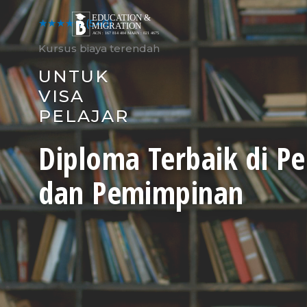
Skip
to
★★★★★
(540)
content
Kursus biaya terendah
UNTUK
VISA
PELAJAR
Diploma Terbaik di P
dan Pemimpinan