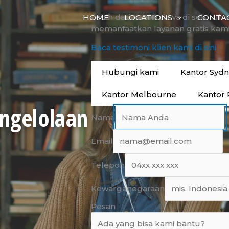
Lebih dari 14.000 siswa di seluruh 
HOME
LOCATIONS
CONTA
memanfaatkan layanan gratis kami
Baca testimoni klien kami di sini
Hubungi kami
Kantor Syd
Kantor Melbourne
Kantor 
engelolaan
Nama
Email
Telepon
Kewarganegaraan
Pesan