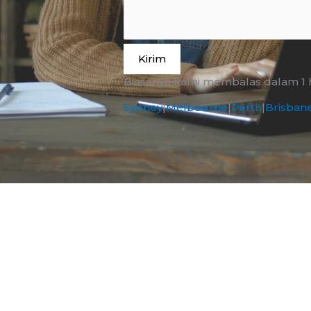
Kirim
Biasanya kami membalas dalam 1 ha
Sydney
|
Melbourne
|
Perth
|
Brisban