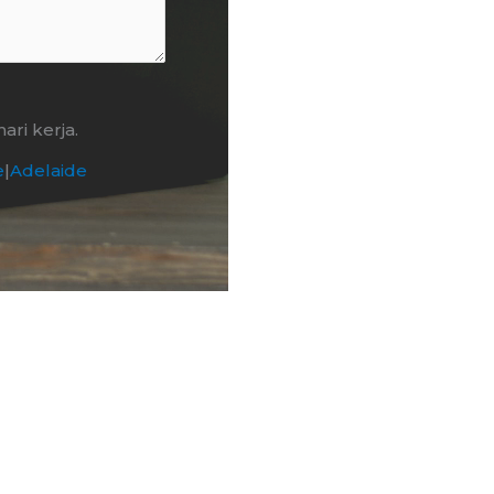
ri kerja.
e
|
Adelaide