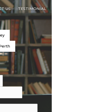
🇮🇩
dunia telah
CT US
TESTIMONIAL
BAHASA
.
ney
Perth