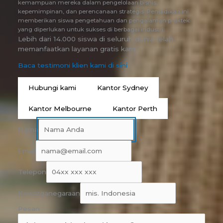
kemampuan mereka dalam pengelolaan bisnis,
kepemimpinan, dan perencanaan strategis. Pendidikan ini
memberikan siswa pengetahuan dan pengalaman praktek
yang diperlukan untuk sukses di berbagai industri.
Lebih dari 14.000 siswa di seluruh dunia telah
memanfaatkan layanan gratis kami.
Baca testimoni klien kami di sini
Hubungi kami
Kantor Sydney
Kantor Melbourne
Kantor Perth
Nama
Email
Telepon
Kewarganegaraan
Pesan