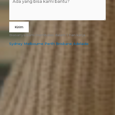
Kirim
Biasanya kami membalas dalam 1 hari kerja.
Sydney
|
Melbourne
|
Perth
|
Brisbane
|
Adelaide