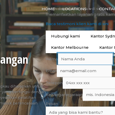
Lebih dari 14.000 siswa di seluruh 
HOME
LOCATIONS
CONTA
memanfaatkan layanan gratis kami
Baca testimoni klien kami di sini
Hubungi kami
Kantor Syd
Kantor Melbourne
Kantor 
pangan
Nama
Email
Telepon
ngkau diharapkan untuk
or yang berfungsi dengan
Kewarganegaraan
nyediakan pelatihan
termasuk perencanaan
Pesan