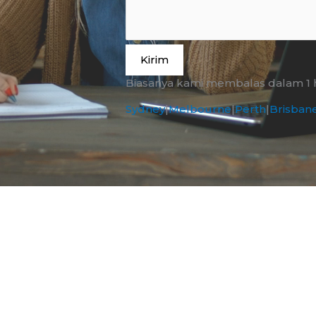
Kirim
Biasanya kami membalas dalam 1 ha
Sydney
|
Melbourne
|
Perth
|
Brisban