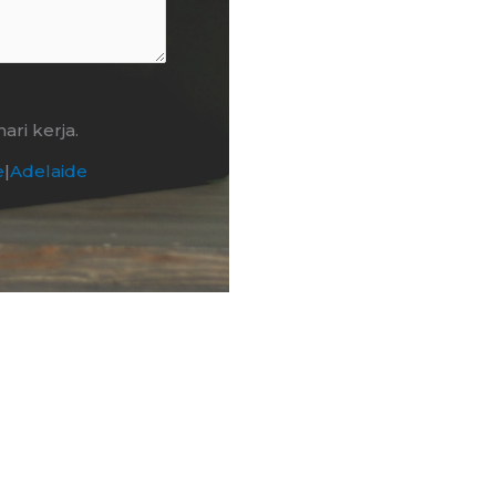
ri kerja.
e
|
Adelaide