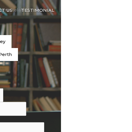
🇮🇩
dunia telah
CT US
TESTIMONIAL
BAHASA
.
ney
Perth