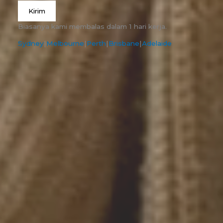
Kirim
Biasanya kami membalas dalam 1 hari kerja.
Sydney
|
Melbourne
|
Perth
|
Brisbane
|
Adelaide