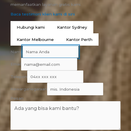
memanfaatkan layanan gratis kami.
Baca testimoni klien kami di sini
Hubungi kami
Kantor Sydney
Kantor Melbourne
Kantor Perth
Nama
Email
Telepon
Kewarganegaraan
Pesan