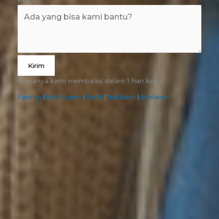
Kirim
Biasanya kami membalas dalam 1 hari kerja.
Sydney
|
Melbourne
|
Perth
|
Brisbane
|
Adelaide