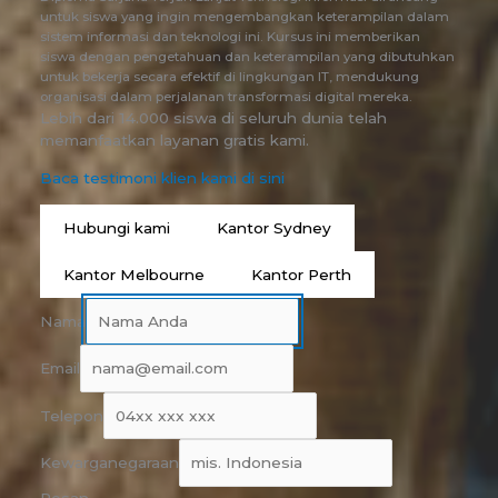
untuk siswa yang ingin mengembangkan keterampilan dalam
sistem informasi dan teknologi ini. Kursus ini memberikan
siswa dengan pengetahuan dan keterampilan yang dibutuhkan
untuk bekerja secara efektif di lingkungan IT, mendukung
organisasi dalam perjalanan transformasi digital mereka.
Lebih dari 14.000 siswa di seluruh dunia telah
memanfaatkan layanan gratis kami.
Baca testimoni klien kami di sini
Hubungi kami
Kantor Sydney
Kantor Melbourne
Kantor Perth
Nama
Email
Telepon
Kewarganegaraan
Pesan