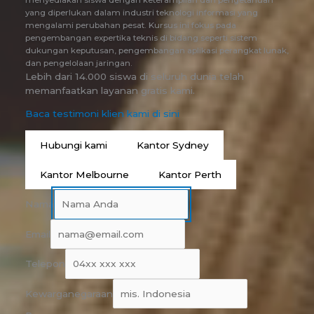
yang diperlukan dalam industri teknologi informasi yang
mengalami perubahan pesat. Kursus ini fokus pada
pengembangan expertika teknis di bidang seperti sistem
dukungan keputusan, pengembangan aplikasi perangkat lunak,
dan pengelolaan jaringan.
Lebih dari 14.000 siswa di seluruh dunia telah
memanfaatkan layanan gratis kami.
Baca testimoni klien kami di sini
Hubungi kami
Kantor Sydney
Kantor Melbourne
Kantor Perth
Nama
Email
Telepon
Kewarganegaraan