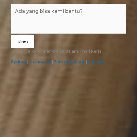
Pesan
Kirim
Biasanya kami membalas dalam 1 hari kerja.
Sydney
|
Melbourne
|
Perth
|
Brisbane
|
Adelaide