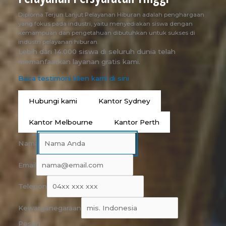
Diploma Terjun Lanjut Pelayanan Hiburan adalah penghargaan
yang fokus pada industri, yaitu menyediakan siswa dengan
kemampuan dan pengetahuan dibutuhkan untuk sukses di
industri pelayanan hiburan.
Lebih dari 14.000 siswa di seluruh dunia telah
memanfaatkan layanan gratis kami.
Baca testimoni klien kami di sini
Hubungi kami
Kantor Sydney
Kantor Melbourne
Kantor Perth
Nama
Email
Telepon
Kewarganegaraan
Pesan