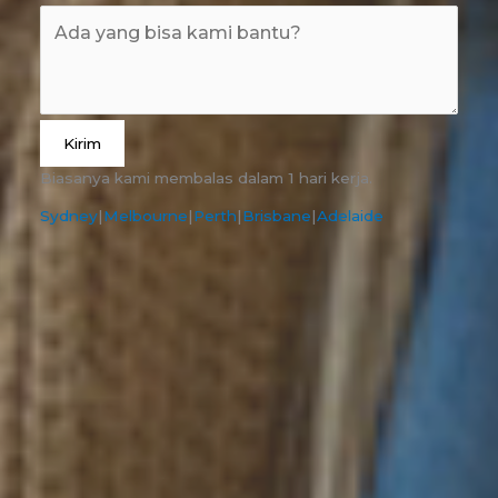
Kirim
Biasanya kami membalas dalam 1 hari kerja.
Sydney
|
Melbourne
|
Perth
|
Brisbane
|
Adelaide