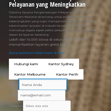
Pelayanan yang Meningkatkan
Diploma Sarjana Pengembangan Pelayanan Tamu yang
Terancam Nasional dirancang untuk profesional industri
keberangkatan yang ingin memperoleh pengetahuan dan
keterampilan lanjutan di industri tersebut. Pendidikan ini
mencakup segala aspek sektor pelayanan tamu, dari operasi
depan ke layanan belakang.
Lebih dari 14.000 siswa di seluruh dunia telah
memanfaatkan layanan gratis kami.
Baca testimoni klien kami di sini
Hubungi kami
Kantor Sydney
Kantor Melbourne
Kantor Perth
Nama
Email
Telepon