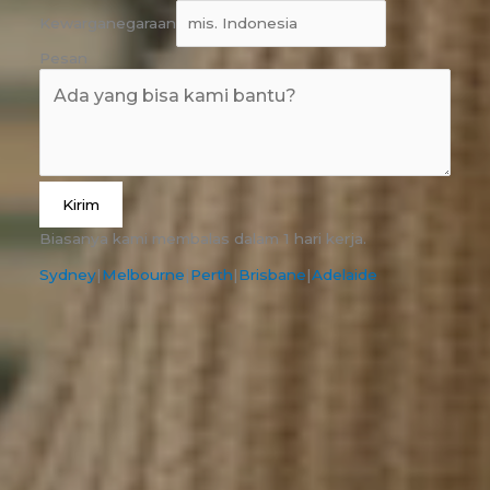
Kewarganegaraan
Pesan
Kirim
Biasanya kami membalas dalam 1 hari kerja.
Sydney
|
Melbourne
|
Perth
|
Brisbane
|
Adelaide