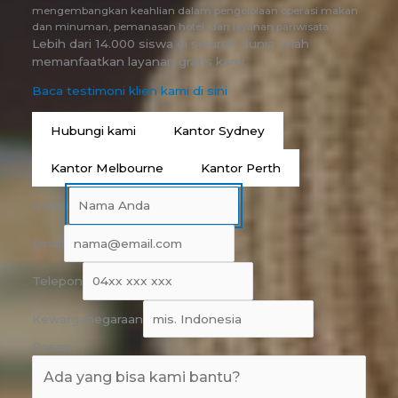
mengembangkan keahlian dalam pengelolaan operasi makan
dan minuman, pemanasan hotel, dan layanan pariwisata.
Lebih dari 14.000 siswa di seluruh dunia telah
memanfaatkan layanan gratis kami.
Baca testimoni klien kami di sini
Hubungi kami
Kantor Sydney
Kantor Melbourne
Kantor Perth
Nama
Email
Telepon
Kewarganegaraan
Pesan