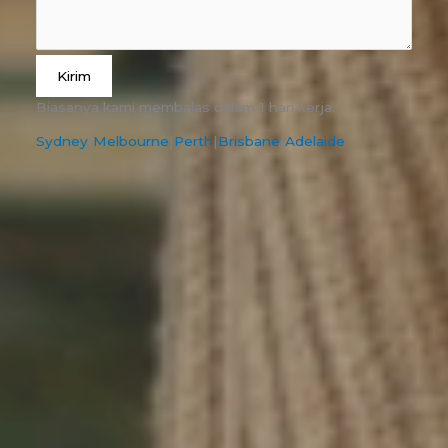
Kirim
Biasanya kami membalas dalam 1 hari kerja.
Sydney
|
Melbourne
|
Perth
|
Brisbane
|
Adelaide