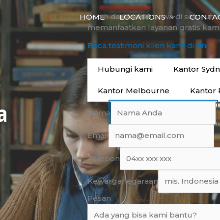
Lebih dari 14.000 siswa di seluruh 
HOME
LOCATIONS
CONTA
memanfaatkan layanan gratis kami
Baca testimoni klien kami di sini
Hubungi kami
Kantor Syd
Kantor Melbourne
Kantor 
a
Nama
Email
Telepon
Kewarganegaraan
Pesan