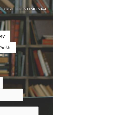
🇮🇩
dunia telah
CT US
TESTIMONIAL
BAHASA
.
ney
Perth