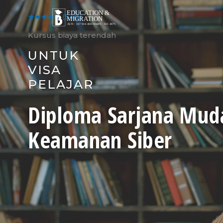
Skip
to
★★★★★
(540)
content
Kursus biaya terendah
UNTUK
VISA
PELAJAR
Diploma Sarjana Mud
Keamanan Siber