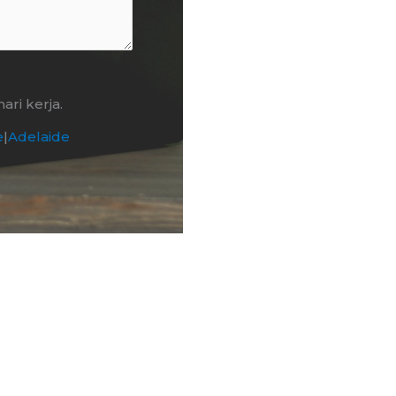
ri kerja.
e
|
Adelaide