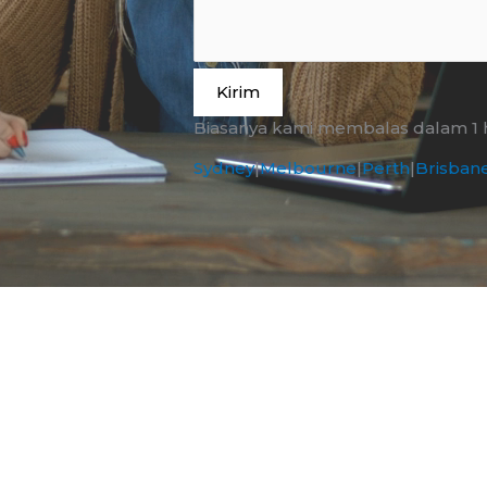
Kirim
Biasanya kami membalas dalam 1 ha
Sydney
|
Melbourne
|
Perth
|
Brisban