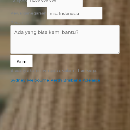
Telepon
Kewarganegaraan
Pesan
Kirim
Biasanya kami membalas dalam 1 hari kerja.
Sydney
|
Melbourne
|
Perth
|
Brisbane
|
Adelaide