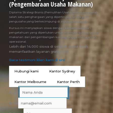
(Pengembaraan Usaha Makanan)
Diploma Strategi Bisnis (Pemulihan Usaha Makanan) adalah
salah satu penghargaan yang dipertingkat untuk para
pengusaha yang berkecimpung di industri makanan.
Kursus ini menyiapkan siswa dengan kemampuan dan
pengetahuan yang diperlukan untuk memulai sukses usaha
makanan dari pengembangan konsep hingga manajemen
operasional.
Lebih dari 14.000 siswa di seluruh dunia telah
memanfaatkan layanan gratis kami.
Baca testimoni klien kami di sini
Hubungi kami
Kantor Sydney
Kantor Melbourne
Kantor Perth
Nama
Email